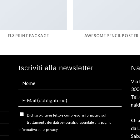
FL3 PRINT PACKAGE
AWESOME PENCIL POSTER
Iscriviti alla newsletter
Na
Via 
3002
Tel
nald
Dichiaro di aver letto e compreso l’informativa sul
Ora
trattamento dei dati personali, disponibile alla pagina
da L
Informativa sulla privacy.
Sab