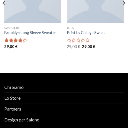
SWEATERS
TOPS
Brooklyn Long Sleeve Sweater
Print Ls College Sweat
29,00
€
29,00
€
29,00
€
Valutato
Valutato
4.00
su
0
5
su
5
Chi Siamo
Lo Store
Partners
Design per Salone