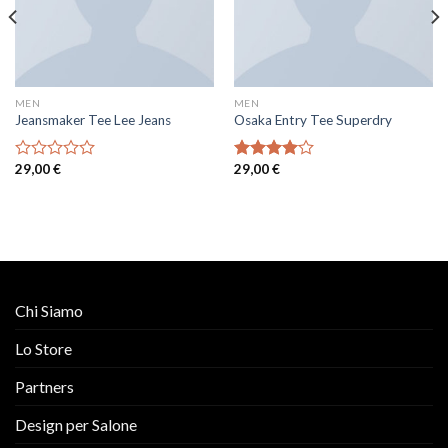
MEN
MEN
Jeansmaker Tee Lee Jeans
Osaka Entry Tee Superdry
29,00
€
29,00
€
Valutato
Valutato
0
4.00
su
su
5
5
Chi Siamo
Lo Store
Partners
Design per Salone