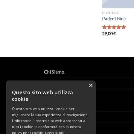
CLOTHING
Patient Ninja
29,00
€
Valutato
4.67
su 5
Chi Siamo
Lo Store
×
Questo sito web utilizza
Partners
cookie
Design per Salone
Questo sito web utilizza i cookie per
migliorare la tua esperienza di navigazione.
Academy
Utilizzando il nostro sito web acconsenti a
tutti i cookie in conformità con la nostra
News
policy per i cookie.
Leggi di più