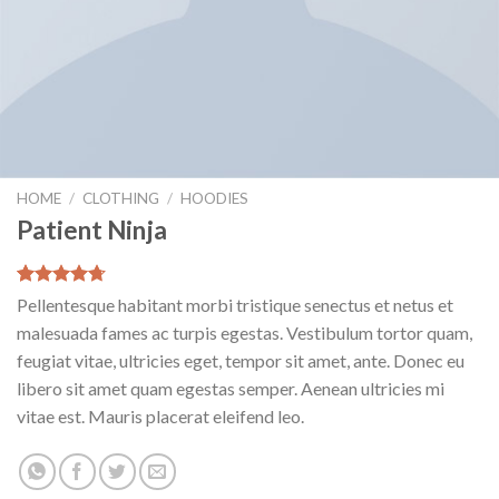
HOME
/
CLOTHING
/
HOODIES
Patient Ninja
Valutato
3
Pellentesque habitant morbi tristique senectus et netus et
4.67
su 5
malesuada fames ac turpis egestas. Vestibulum tortor quam,
su base di
recensioni
feugiat vitae, ultricies eget, tempor sit amet, ante. Donec eu
libero sit amet quam egestas semper. Aenean ultricies mi
vitae est. Mauris placerat eleifend leo.