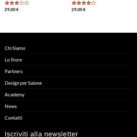
29,00
€
29,00
€
Valutato
Valutato
3.00
4.00
su
su 5
5
Chi Siamo
Lo Store
Partners
Design per Salone
Academy
News
Contatti
Iscriviti alla newsletter