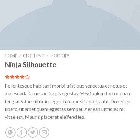
HOME
/
CLOTHING
/
HOODIES
Ninja Silhouette
Valutato
5
Pellentesque habitant morbi tristique senectus et netus et
4.00
su
malesuada fames ac turpis egestas. Vestibulum tortor quam,
5 su
base di
feugiat vitae, ultricies eget, tempor sit amet, ante. Donec eu
recensioni
libero sit amet quam egestas semper. Aenean ultricies mi
vitae est. Mauris placerat eleifend leo.