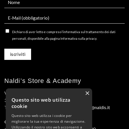
Dichiaro di aver letto e compreso l’informativa sul trattamento dei dati
personali, disponibile alla pagina Informativa sulla privacy.
Naldi’s Store & Academy
×
Via M.L. King, 9/A-1
Questo sito web utilizza
30025 Fossalta di Portogruaro (VE)
cookie
Tel. 0421.275184 • Fax 0421.275187 naldis@naldis.it
Questo sito web utilizza i cookie per
Orari di apertura
migliorare la tua esperienza di navigazione.
Utilizzando il nostro sito web acconsenti a
da Lunedì a Venerdì: 09:00-13:00, 15:30-19:00