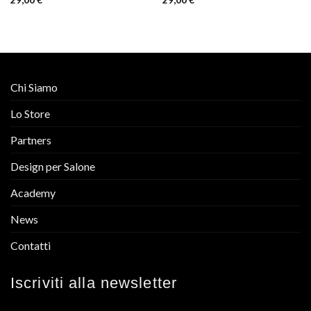
29,00
€
29,00
€
Valutato
Valutato
4.67
su 5
3.00
su 5
Chi Siamo
Lo Store
Partners
Design per Salone
Academy
News
Contatti
Iscriviti alla newsletter