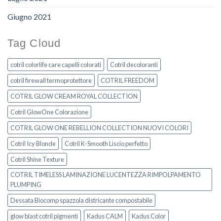
Giugno 2021
Tag Cloud
cotril colorlife care capelli colorati
Cotril decoloranti
cotril firewall termoprotettore
COTRIL FREEDOM
COTRIL GLOW CREAM ROYAL COLLECTION
Cotril GlowOne Colorazione
COTRIL GLOW ONE REBELLION COLLECTION NUOVI COLORI
Cotril Icy Blonde
Cotril K-Smooth Liscio perfetto
Cotril Shine Texture
COTRIL TIMELESS LAMINAZIONE LUCENTEZZA RIMPOLPAMENTO
PLUMPING
Dessata Biocomp spazzola districante compostabile
glow blast cotril pigmenti
Kadus CALM
Kadus Color