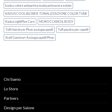
kadus colore anteprima moda primavera estate
KADUS COOL BLONDE TONALIZZAZIONE COLOR TUNE
Kadus LightPlex Care
MOROCCANOIL BODY
Tuft Hairdryer Phon asciugacapelli
Tuft piastre per capelli
Xcell Gamma+ Asciugacapelli Phon
Chi Siamo
Lo Store
Partners
Design per Salone